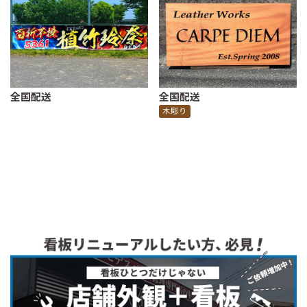
全国配送
全国配送
横断幕・垂れ幕
木彫り