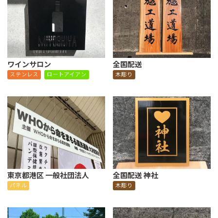
ワインサロン
全国配送
ステンレス
ロートアイアン
木彫り
東京都港区 一般社団法人
全国配送 神社
パネル
木彫り