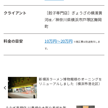
クライアント
［餃子専門店］ぎょうざの横濱黄
河
／神奈川県横浜市戸塚区舞岡
様
町
料金の目安
10万円～20万円
※施工費は別途発生しま
す。
新横浜ラーメン博物館様のオーニングを
リニューアルしました（横浜市港北区）
うなぎ専門店 川豊様の木彫り看板を製